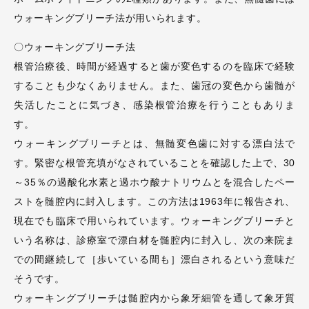
ウォーキングブリーチ法が用いられます。
〇ウォーキングブリーチ法
根管治療後、時間が経過すると歯が変色するのを臨床で経験
することも少なくありません。また、歯冠の変色から歯髄が
失活したことに気づき、感染根管治療を行うこともありま
す。
ウォーキングブリーチとは、無髄変色歯に対する漂白法で
す。緊密な根管充填がなされていることを確認した上で、30
～35％の過酸化水素と過ホウ酸ナトリウムとを混合したペー
ストを髄腔内に封入します。この方法は1963年に報告され、
現在でも臨床で用いられています。ウォーキングブリーチと
いう名称は、診療室で漂白材を髄腔内に封入し、次の来院ま
での間継続して［歩いている間も］漂白されるという意味だ
そうです。
ウォーキングブリーチは髄腔内から象牙細管を通して象牙質