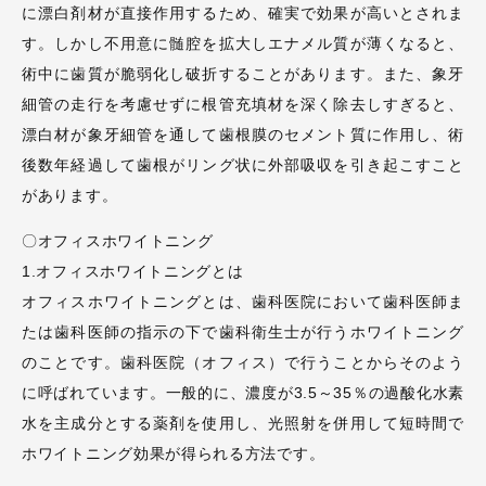
に漂白剤材が直接作用するため、確実で効果が高いとされま
す。しかし不用意に髄腔を拡大しエナメル質が薄くなると、
術中に歯質が脆弱化し破折することがあります。また、象牙
細管の走行を考慮せずに根管充填材を深く除去しすぎると、
漂白材が象牙細管を通して歯根膜のセメント質に作用し、術
後数年経過して歯根がリング状に外部吸収を引き起こすこと
があります。
〇オフィスホワイトニング
1.オフィスホワイトニングとは
オフィスホワイトニングとは、歯科医院において歯科医師ま
たは歯科医師の指示の下で歯科衛生士が行うホワイトニング
のことです。歯科医院（オフィス）で行うことからそのよう
に呼ばれています。一般的に、濃度が3.5～35％の過酸化水素
水を主成分とする薬剤を使用し、光照射を併用して短時間で
ホワイトニング効果が得られる方法です。