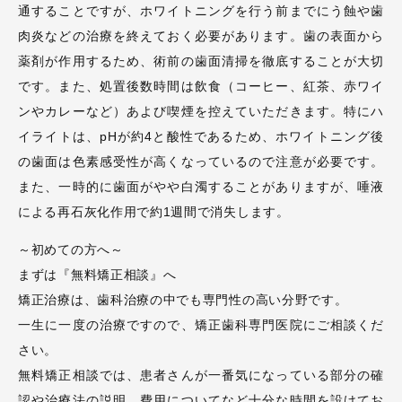
通することですが、ホワイトニングを行う前までにう蝕や歯
肉炎などの治療を終えておく必要があります。歯の表面から
薬剤が作用するため、術前の歯面清掃を徹底することが大切
です。また、処置後数時間は飲食（コーヒー、紅茶、赤ワイ
ンやカレーなど）あよび喫煙を控えていただきます。特にハ
イライトは、pHが約4と酸性であるため、ホワイトニング後
の歯面は色素感受性が高くなっているので注意が必要です。
また、一時的に歯面がやや白濁することがありますが、唾液
による再石灰化作用で約1週間で消失します。
～初めての方へ～
まずは『無料矯正相談』へ
矯正治療は、歯科治療の中でも専門性の高い分野です。
一生に一度の治療ですので、矯正歯科専門医院にご相談くだ
さい。
無料矯正相談では、患者さんが一番気になっている部分の確
認や治療法の説明、費用についてなど十分な時間を設けてお