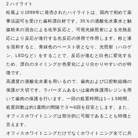
2.ハイライト
松風より1998年に発売されたハイライトは、国内で初めて薬
事法認可を受けた歯科漂白材です。35％の過酸化水素水と触
媒粉末の混合による化学反応と、可視光線照射による光熱反
応により反応が進行する光反応の併用で作用します。粉と液
を混和すると、青緑色のペースト状となり、光照射（ハロゲ
ン、LEDなど）をすることで、反応が進むと白色に変化する
ため、漂白のタイミングが色変化により分かりやすいのが特
徴です。
高濃度の過酸化水素を用いるので、歯肉および口腔軟組織の
保護が大切です。ラバーダムあるいは歯肉保護用レジンを用
いて歯肉の保護を行います。一回の処置時間は1～1.5時間、
処置回数は約1週間の間隔で３〜6回を目安とします。また、
オフィスホワイトニングは部分的に可能であることも特徴と
言えます。
オフィスホワイトニングだけでなくホワイトニング全てに共