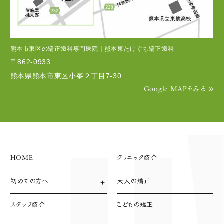
熊本市東区の矯正歯科専門医院｜熊本東たけぐち矯正歯科
〒862-0933
熊本県熊本市東区小峯２丁目7-30
Google MAPをみる
HOME
クリニック紹介
初めての方へ
大人の矯正
診療方針
診療の流れ
スタッフ紹介
こどもの矯正
支払い方法