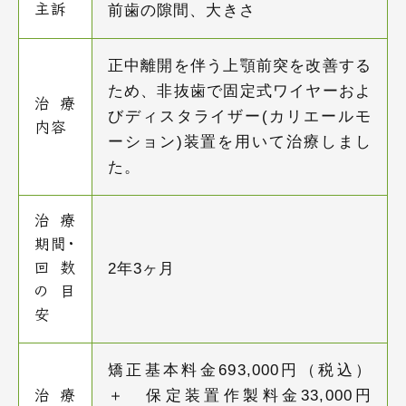
前歯の隙間、大きさ
主訴
正中離開を伴う上顎前突を改善する
ため、非抜歯で固定式ワイヤーおよ
治療
びディスタライザー(カリエールモ
内容
ーション)装置を用いて治療しまし
た。
治療
期間・
2年3ヶ月
回数
の目
安
矯正基本料金693,000円（税込）
＋ 保定装置作製料金33,000円
治療