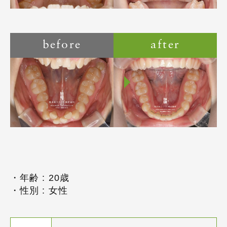
before
after
・年齢 : 20歳
・性別 : 女性