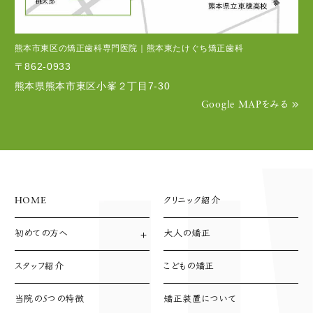
熊本市東区の矯正歯科専門医院｜熊本東たけぐち矯正歯科
〒862-0933
熊本県熊本市東区小峯２丁目7-30
Google MAPをみる
HOME
クリニック紹介
初めての方へ
大人の矯正
診療方針
診療の流れ
スタッフ紹介
こどもの矯正
支払い方法
当院の5つの特徴
矯正装置について