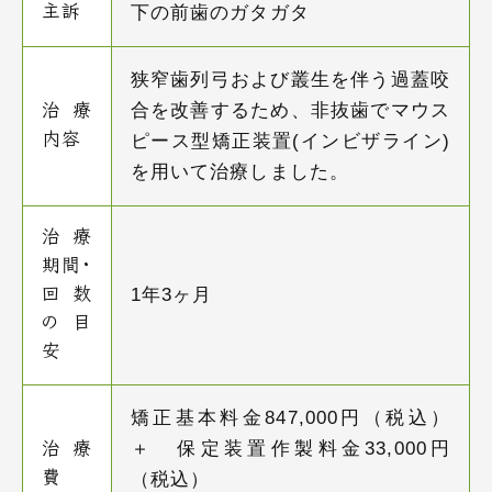
下の前歯のガタガタ
主訴
狭窄歯列弓および叢生を伴う過蓋咬
合を改善するため、非抜歯でマウス
治療
内容
ピース型矯正装置(インビザライン)
を用いて治療しました。
治療
期間・
1年3ヶ月
回数
の目
安
矯正基本料金847,000円（税込）
＋ 保定装置作製料金33,000円
治療
費
（税込）