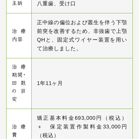
八重歯、受け口
主訴
正中線の偏位および叢生を伴う下顎
前突を改善するため、非抜歯で上顎
治療
内容
QHと、固定式ワイヤー装置を用い
て治療しました。
治療
期間・
1年11ヶ月
回数
の目
安
矯正基本料金693,000円（税込）
＋ 保定装置作製料金33,000円
治療
費
（税込）