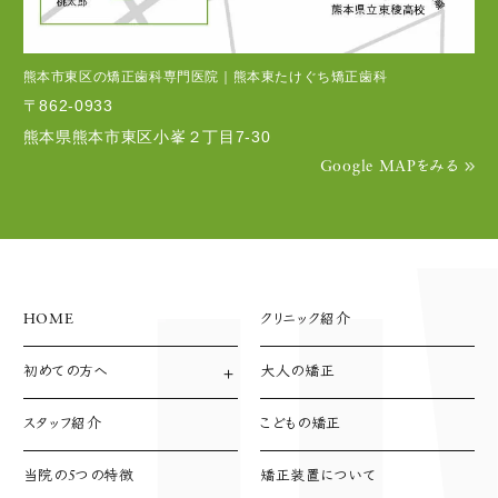
熊本市東区の矯正歯科専門医院｜熊本東たけぐち矯正歯科
〒862-0933
熊本県熊本市東区小峯２丁目7-30
Google MAPをみる
HOME
クリニック紹介
初めての方へ
大人の矯正
診療方針
診療の流れ
スタッフ紹介
こどもの矯正
支払い方法
当院の5つの特徴
矯正装置について