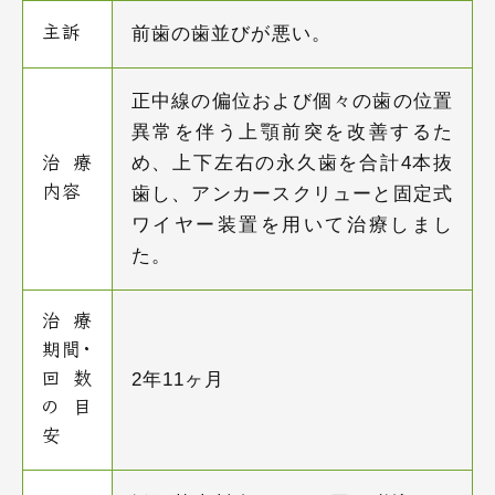
前歯の歯並びが悪い。
主訴
正中線の偏位および個々の歯の位置
異常を伴う上顎前突を改善するた
め、上下左右の永久歯を合計4本抜
治療
内容
歯し、アンカースクリューと固定式
ワイヤー装置を用いて治療しまし
た。
治療
期間・
2年11ヶ月
回数
の目
安