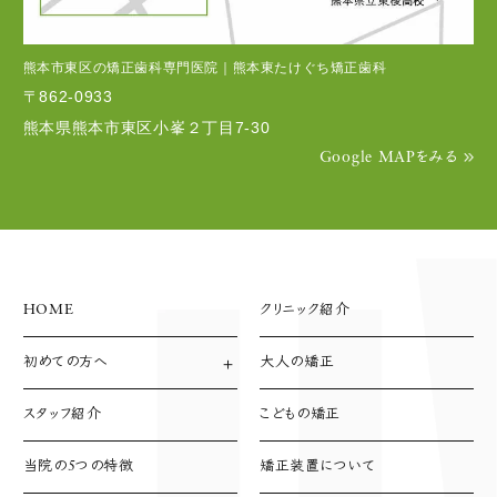
熊本市東区の矯正歯科専門医院｜熊本東たけぐち矯正歯科
〒862-0933
熊本県熊本市東区小峯２丁目7-30
Google MAPをみる
HOME
クリニック紹介
初めての方へ
大人の矯正
診療方針
診療の流れ
スタッフ紹介
こどもの矯正
支払い方法
当院の5つの特徴
矯正装置について