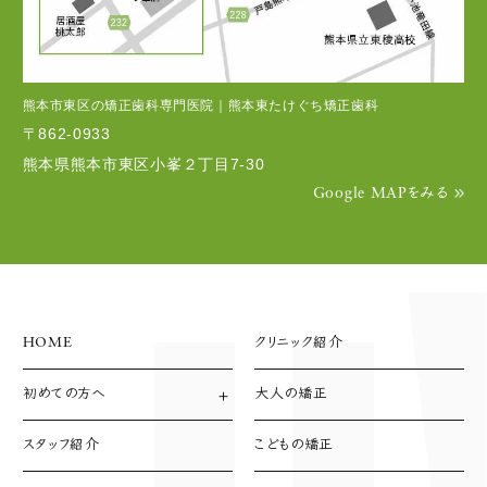
熊本市東区の矯正歯科専門医院｜熊本東たけぐち矯正歯科
〒862-0933
熊本県熊本市東区小峯２丁目7-30
Google MAPをみる
HOME
クリニック紹介
初めての方へ
大人の矯正
診療方針
診療の流れ
スタッフ紹介
こどもの矯正
支払い方法