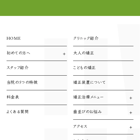
HOME
クリニック紹介
初めての方へ
大人の矯正
診療方針
診療の流れ
スタッフ紹介
こどもの矯正
支払い方法
当院の5つの特徴
矯正装置について
料金表
矯正治療メニュー
ワイヤー矯正
表側矯正
よくある質問
歯並びのお悩み
裏側矯正(⾆側矯正)
デコボコ（叢生）
マウスピース型矯正装置
反対咬合（受け口）
アクセス
インビザライン
すきっ歯
⾞で来院の⽅へ
⻭科矯正⽤
開咬（口が閉じない）