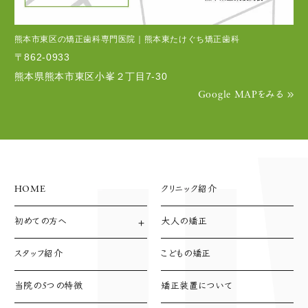
熊本市東区の矯正歯科専門医院｜熊本東たけぐち矯正歯科
〒862-0933
熊本県熊本市東区小峯２丁目7-30
Google MAPをみる
HOME
クリニック紹介
初めての方へ
大人の矯正
診療方針
診療の流れ
スタッフ紹介
こどもの矯正
支払い方法
当院の5つの特徴
矯正装置について