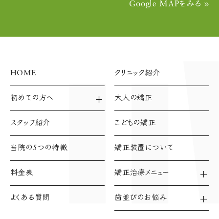
Google MAPをみる
HOME
クリニック紹介
初めての方へ
大人の矯正
診療方針
診療の流れ
スタッフ紹介
こどもの矯正
支払い方法
当院の5つの特徴
矯正装置について
料金表
矯正治療メニュー
ワイヤー矯正
表側矯正
よくある質問
歯並びのお悩み
裏側矯正(⾆側矯正)
デコボコ（叢生）