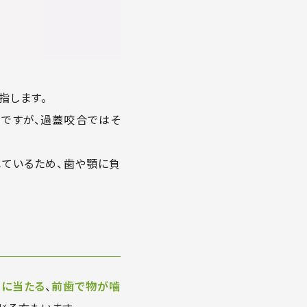
指します。
的
ですが、過蓋咬合ではそ
ているため、歯や顎に負
に当たる
、
前歯で物が噛