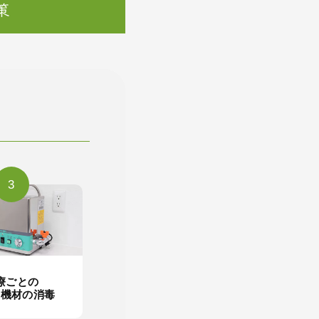
策
3
療ごとの
の機材の消毒