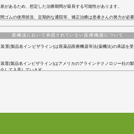
人差があるため、想定した治療期間が延長する可能性があります。
顎間ゴムの使用状況、定期的な通院等、矯正治療は患者さんの努力が必
に影響します。
付くため歯が磨きにくくなります。むし歯や歯周病のリスクが高まるた
薬機法において承認されていない
医療機器について
テナンスが重要になります。また、歯が動くと隠れていたむし歯が見え
装置(製品名インビザライン)は医薬品医療機器等法(薬機法)の承認を
歯根が吸収して短くなることがあります。また、歯ぐきがやせて下がる
装置(製品名インビザライン)はアメリカのアラインテクノロジー社の
と癒着し、歯が動かないことがあります。
を介して入手しています。
かすことで神経が障害を受け、壊死することがあります。
ス型矯正装置として医薬品医療機器等法(薬機法)の承認を受けている
等のアレルギー症状が出ることがあります。
装置(製品名インビザライン)は1997年にFDA(米国食品医薬品局)に
関節で音が鳴る、あごが痛い、口が開けにくい」などの顎関節症状が出
装置(製品名インビザライン)は完成物薬機法対象外の矯正歯科装置で
影響で、当初予定した治療計画を変更する可能性があります。
害救済制度の対象外となる場合があります。
咬み合わせの微調整を行う可能性があります。
る可能性があります。