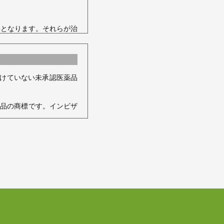
要となります。それらが治
め、丁寧なブラッシング
るようになることもありま
受けていない未承認医薬品
ことがあります。
製品の商標です。インビザ
ものは複数存在します。
より医療機器として認証を受
ることがあります。
あり、承認薬品を対象とす