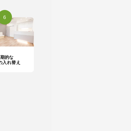
6
定期的な
の入れ替え