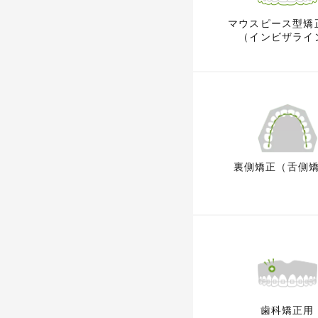
マウスピース型
矯
（インビザライ
裏側矯正
（舌側
歯科矯正用