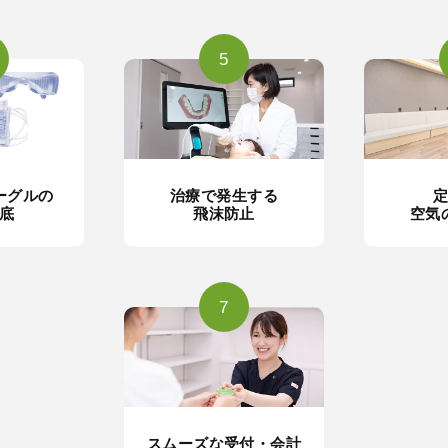
5
ーグルの
治療で発生する
底
飛沫防止
空気
7
スムーズな受付・会計