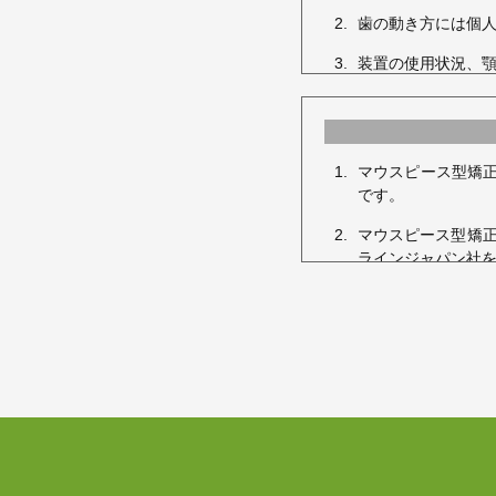
歯の動き方には個
装置の使用状況、
療結果や治療期間
治療中は、装置が
や、定期的なメン
マウスピース型矯正
す。
です。
歯を動かすことで
マウスピース型矯正
ごくまれに歯が骨
ラインジャパン社
ごくまれに歯を動
国内にもマウスピー
矯正治療中に金属
マウスピース型矯正
けています。
矯正治療中に「顎
マウスピース型矯正
様々な問題による
る医薬品副作用被
歯の形を修正や、
矯正装置を誤飲す