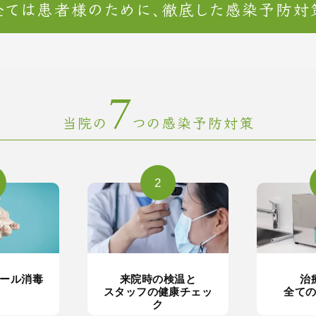
全ては患者様のために、徹底した感染予防対
7
当院の
つの感染予防対策
2
ール消毒
来院時の検温と
治
スタッフの健康チェッ
全て
ク